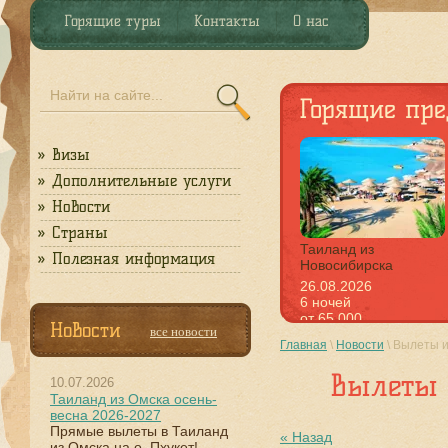
Горящие туры
Контакты
О нас
Горящие пре
Визы
Дополнительные услуги
Новости
Страны
Таиланд из
Полезная информация
Новосибирска
26.08.2026
6 ночей
от 65 000
Новости
все новости
Главная
\
Новости
\
Вылеты и
Вылеты 
10.07.2026
Таиланд из Омска осень-
весна 2026-2027
Прямые вылеты в Таиланд
« Назад
из Омска на о. Пхукет!